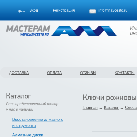
Вход
Регистрация
info@navcesto.ru
Ин
ин
ДОСТАВКА
ОПЛАТА
ОТЗЫВЫ
КОНТАКТЫ
Каталог
Ключи рожковы
Весь представленный товар
Главная
→
Каталог
→
Слеса
у нас в наличии
Восстановление алмазного
инструмента
Алмазные диски